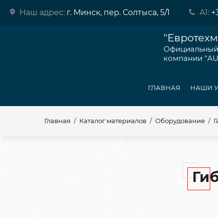
Наш адрес:
г. Минск, пер. Солтыса, 5/1
А1:
+
"Евротехм
Официальный 
компании "AU
ГЛАВНАЯ
НАШИ 
Главная
/
Каталог материалов
/
Оборудование
/
Г
Гиб