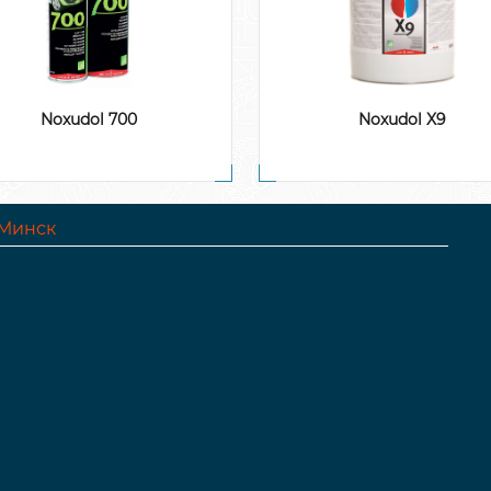
Noxudol 700
Noxudol X9
 Минск