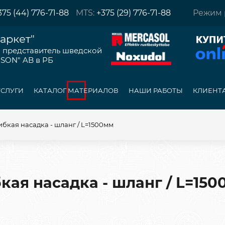
375 (44) 776-71-88
MTS:
+375 (29) 776-71-88
Режим 
аркет"
представитель шведской
SON" AB в РБ
УСЛУГИ
КАТАЛОГ МАТЕРИАЛОВ
НАШИ РАБОТЫ
КЛИЕНТ
ибкая насадка - шланг / L=1500мм
кая насадка - шланг / L=15